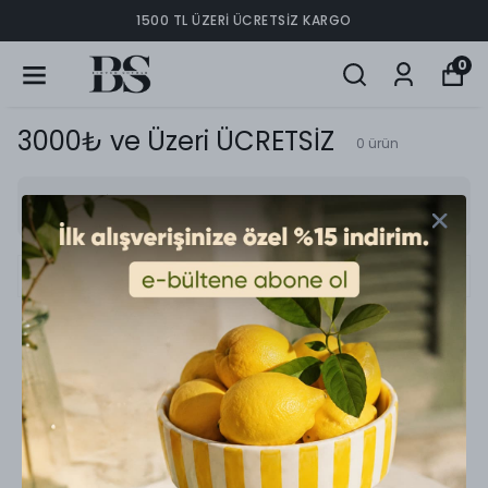
1500 TL ÜZERI ÜCRETSIZ KARGO
0
3000₺ ve Üzeri ÜCRETSİZ
0
ürün
Sırala
Aradığınız ürün bulunamadı