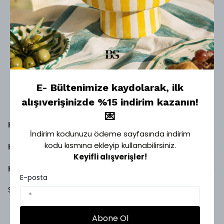
E- Bültenimize kaydolarak, ilk
alışıverişinizde %15 indirim kazanın!
💌
Kategoriler
İndirim kodunuzu ödeme sayfasında indirim
kodu kısmına ekleyip kullanabilirsiniz.
Hesabım
Keyifli alışverişler!
Hakkımızda
E-posta
Sosyal Medya
Abone Ol