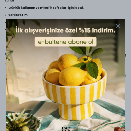
sunar.
• Günlük kullanım ve misafir sofraları için ideal.
• Yerli üretim.
• %100 El Yapımı
• Ürünlerimiz ömür boyu garantilidir.
Yorumlar
Yorum Yap
1 değerlendirmeye göre
Sadece görsel olan yorumları göster
22 Haziran 2026
Ebru
B.
Satın Alınmış