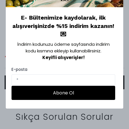
1
E- Bültenimize kaydolarak, ilk
alışıverişinizde %15 indirim kazanın!
Sipariş Takip
💌
İndirim kodunuzu ödeme sayfasında indirim
kodu kısmına ekleyip kullanabilirsiniz.
Keyifli alışverişler!
*
Email
*
Sipariş Numarası
E-posta
SORGULA
Abone Ol
Sıkça Sorulan Sorular