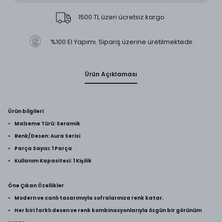
1500 TL üzeri ücretsiz kargo
%100 El Yapımı. Sipariş üzerine üretilmektedir.
Ürün Açıklaması
Ürün bilgileri
• Malzeme Türü: Seramik
• Renk/Desen: Aura Serisi
• Parça Sayısı: 1 Parça
• Kullanım Kapasitesi: 1 Kişilik
Öne Çıkan Özellikler
• Modern ve canlı tasarımıyla sofralarınıza renk katar.
• Her biri farklı desen ve renk kombinasyonlarıyla özgün bir görünüm