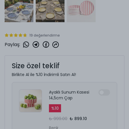
19 değerlendirme
Paylaş
:
Size özel teklif
Birlikte Al ile %10 İndirimli Satın Al!
Ayaklı Sunum Kasesi
14,5cm Çap
%
10
₺ 999.00
₺ 899.10
Renk