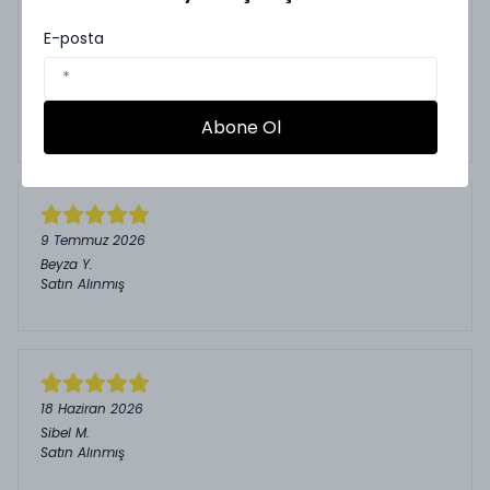
8 Kasım 2025
E-posta
şaziye
t.
Satın Alınmış
Çok beğendim zaten daha önce de alışveriş
Abone Ol
yapmıştım başarılarının devamını dilerim
9 Temmuz 2026
Beyza
Y.
Satın Alınmış
18 Haziran 2026
Sibel
M.
Satın Alınmış