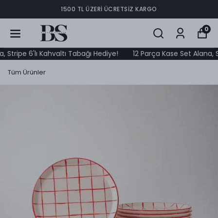
Ömür Boyu Garanti
0
ripe 6'lı Kahvaltı Tabağı Hediye!
12 Parça Kase Set Alana, Strip
Tüm Ürünler