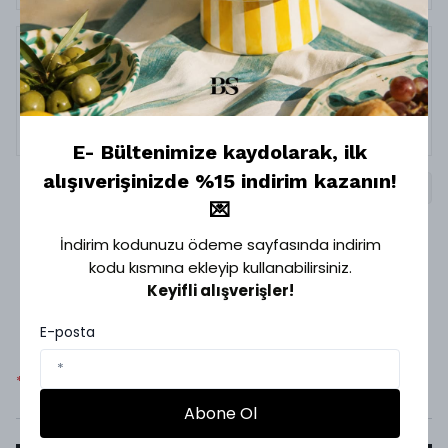
27 Aralık 2025
İlhan
T.
Satın Alınmış
E- Bültenimize kaydolarak, ilk
alışıverişinizde %15 indirim kazanın!
1
💌
İndirim kodunuzu ödeme sayfasında indirim
kodu kısmına ekleyip kullanabilirsiniz.
Sipariş Takip
Keyifli alışverişler!
E-posta
*
Email
*
Sipariş Numarası
Abone Ol