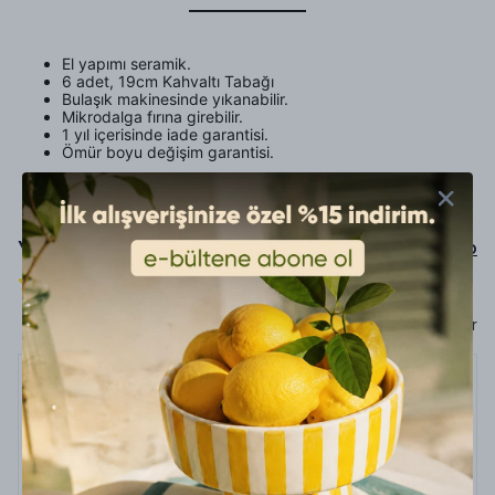
El yapımı seramik.
6 adet, 19cm Kahvaltı Tabağı
Bulaşık makinesinde yıkanabilir.
Mikrodalga fırına girebilir.
1 yıl içerisinde iade garantisi.
Ömür boyu değişim garantisi.
Yorumlar
Yorum Yap
2 değerlendirmeye göre
Sadece görsel olan yorumları göster
17 Haziran 2026
Esra
S.
Satın Alınmış