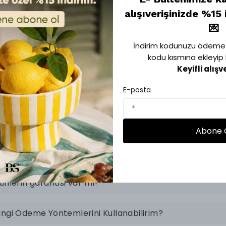
*
Sipariş Numarası
alışıverişinizde %15 
💌
İndirim kodunuzu ödeme 
SORGULA
kodu kısmına ekleyip ku
Keyifli alışv
E-posta
Sıkça Sorulan Sorular
Abone 
parişim ne zaman elime ulaşır?
ünlerin garantisi var mı?
ngi Ödeme Yöntemlerini Kullanabilirim?