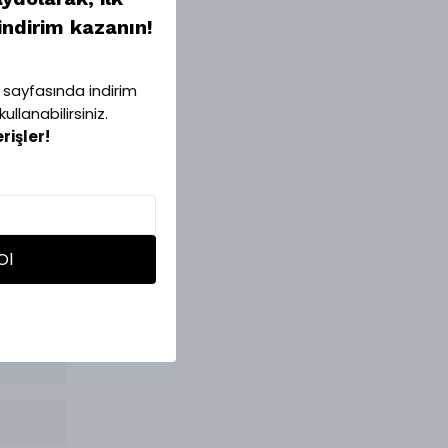
indirim kazanın!
sayfasında indirim
llanabilirsiniz.
erişler!
Ol