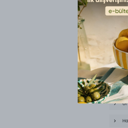
*
Email
Si
Ür
Ha