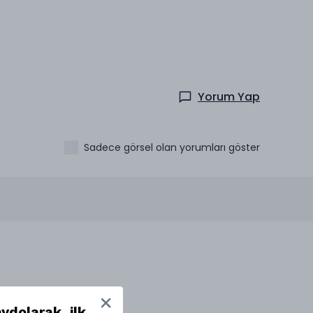
Yorum Yap
Sadece görsel olan yorumları göster
ydolarak, ilk