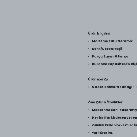
Ürün bilgileri
• Malzeme Türü: Seramik
• Renk/Desen: Yeşil
• Parça Sayısı: 6 Parça
• Kullanım Kapasitesi: 6 Kişi
Ürün içeriği
• 6 adet Kahvaltı Tabağı - 
Öne Çıkan Özellikler
• Modern ve canlı tasarımıyl
• Her biri farklı desen ve 
• Günlük kullanım ve misafir 
• Yerli üretim.