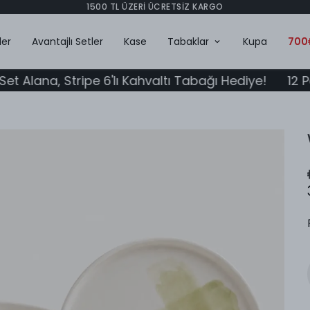
Ömür Boyu Garanti
ler
Avantajlı Setler
Kase
Tabaklar
Kupa
700₺
, Stripe 6'lı Kahvaltı Tabağı Hediye!
12 Parça Kas