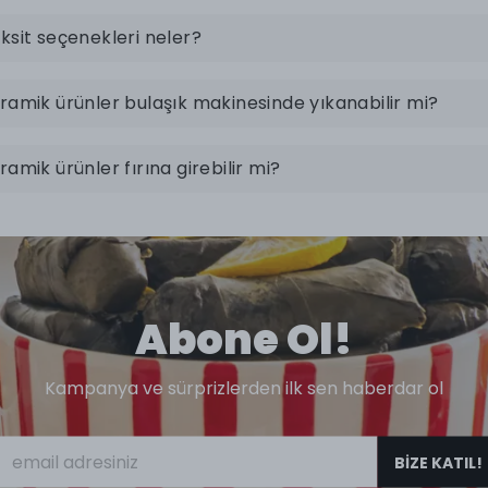
ksit seçenekleri neler?
ramik ürünler bulaşık makinesinde yıkanabilir mi?
ramik ürünler fırına girebilir mi?
Abone Ol!
Kampanya ve sürprizlerden ilk sen haberdar ol
BİZE KATIL!