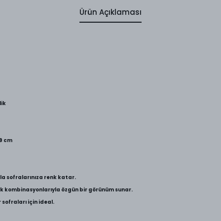
Ürün Açıklaması
lik
19 cm
a sofralarınıza renk katar.
renk kombinasyonlarıyla özgün bir görünüm sunar.
sofraları için ideal.