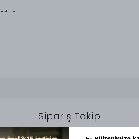
antilidir.
Sipariş Takip
E- Bültenimize ka